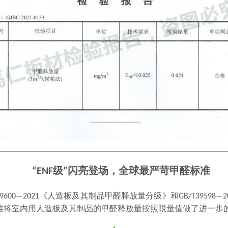
“ENF级”闪亮登场，全球最严苛甲醛标准
9600
—
2021
《人造板及其制品甲醛释放量分级》和
GB/T39598
—
2
准将室内用人造板及其制品的甲醛释放
量按照
限量值做了进一步